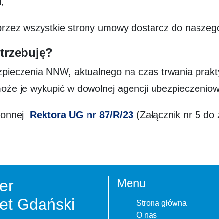
i;
przez wszystkie strony umowy dostarcz do naszeg
trzebuję?
zpieczenia NNW, aktualnego na czas trwania prak
może je wykupić w dowolnej agencji ubezpieczeniow
tronnej
Rektora UG nr 87/R/23
(Załącznik nr 5 do 
Menu
er
et Gdański
Strona główna
O nas