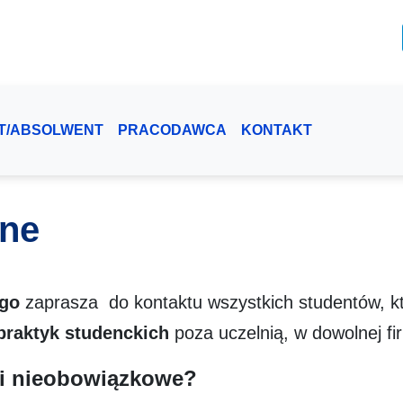
T/ABSOLWENT
PRACODAWCA
KONTAKT
lne
ego
zaprasza do kontaktu wszystkich studentów, k
raktyk studenckich
poza uczelnią, w dowolnej firm
ki nieobowiązkowe?