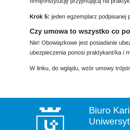
firmę/instytucję przyjmującą na praktyk
Krok 5:
jeden egzemplarz podpisanej 
Czy umowa to wszystko co po
Nie! Obowiązkowe jest posiadanie ube
ubezpieczenia ponosi praktykant/ka i 
W linku, do wglądu, wzór umowy trójs
Biuro Kari
Uniwersyt